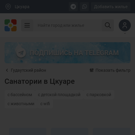
Цкуара
Добавить жилье
ПОДПИШИСЬ НА TELEGRAM
Гудаутский район
Показать фильтр
Санатории в Цкуаре
с бассейном
с детской площадкой
с парковкой
с животными
с wifi