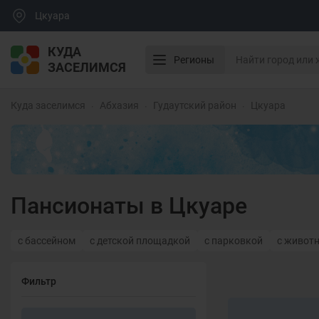
Цкуара
КУДА
Регионы
ЗАСЕЛИМСЯ
Куда заселимся
Абхазия
Гудаутский район
Цкуара
Пансионаты в Цкуаре
с бассейном
с детской площадкой
с парковкой
с живот
Фильтр