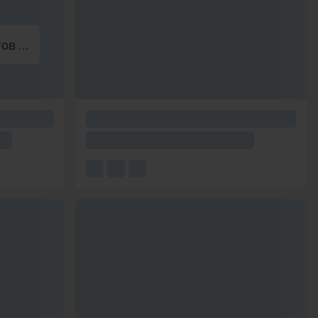
в ...