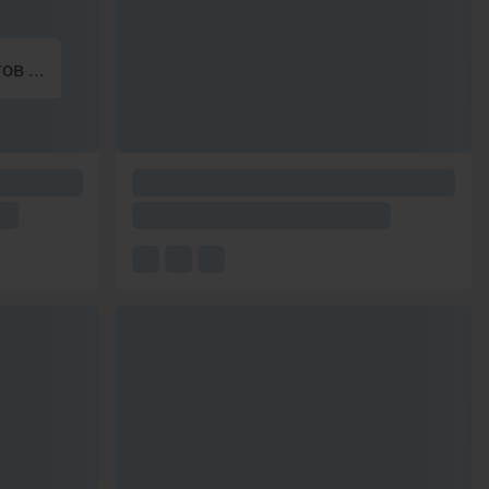
в ...