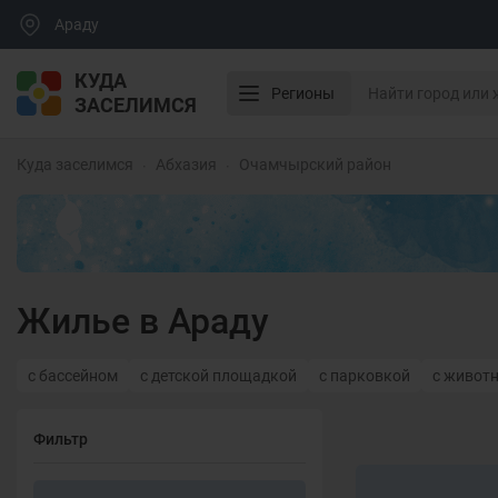
Араду
КУДА
Регионы
ЗАСЕЛИМСЯ
Куда заселимся
Абхазия
Очамчырский район
Жилье в Араду
с бассейном
с детской площадкой
с парковкой
с живот
Фильтр