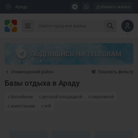
Араду
Добавить жилье
ПОДПИШИСЬ НА TELEGRAM
Очамчырский район
Показать фильтр
Базы отдыха в Араду
с бассейном
с детской площадкой
с парковкой
с животными
с wifi