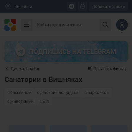
Вишняки
Добавить жилье
ПОДПИШИСЬ НА TELEGRAM
Динской район
Показать фильтр
Санатории в Вишняках
с бассейном
с детской площадкой
с парковкой
с животными
с wifi