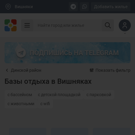
Вишняки
Добавить жилье
ПОДПИШИСЬ НА TELEGRAM
Динской район
Показать фильтр
Базы отдыха в Вишняках
с бассейном
с детской площадкой
с парковкой
с животными
с wifi