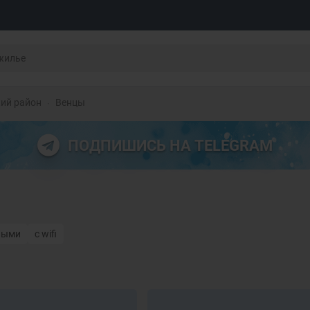
ий район
Венцы
ПОДПИШИСЬ НА TELEGRAM
ными
с wifi