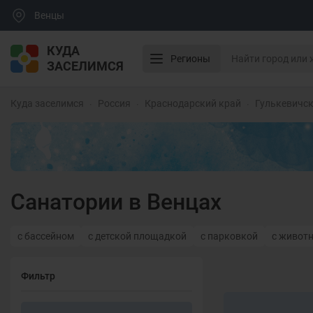
Венцы
КУДА
Регионы
ЗАСЕЛИМСЯ
Куда заселимся
Россия
Краснодарский край
Гулькевичск
Санатории в Венцах
с бассейном
с детской площадкой
с парковкой
с живот
Фильтр