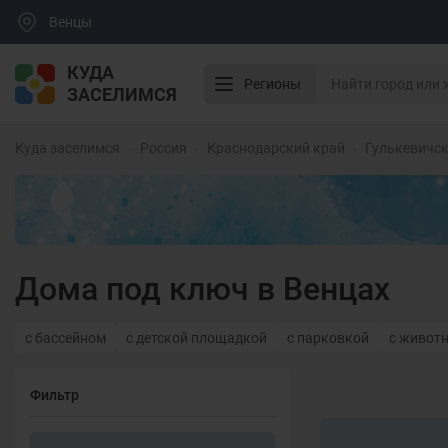
Венцы
КУДА
Регионы
ЗАСЕЛИМСЯ
Куда заселимся
Россия
Краснодарский край
Гулькевичск
Дома под ключ в Венцах
с бассейном
с детской площадкой
с парковкой
с живот
Фильтр