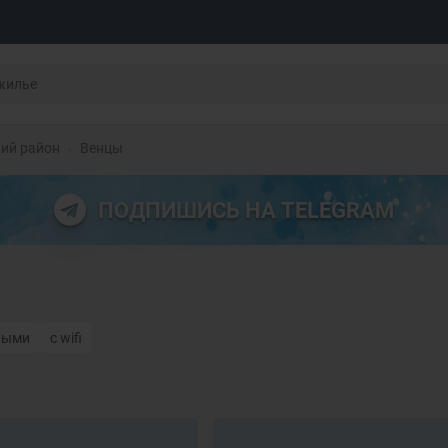
ий район
Венцы
ПОДПИШИСЬ НА TELEGRAM
ными
с wifi