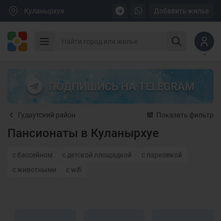
Куланырхуа
Добавить жилье
ПОДПИШИСЬ НА TELEGRAM
Гудаутский район
Показать фильтр
Пансионаты в Куланырхуе
с бассейном
с детской площадкой
с парковкой
с животными
с wifi