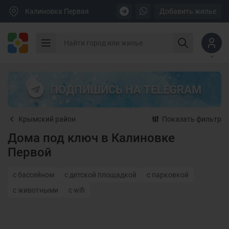
Калиновка Первая
Добавить жилье
ПОДПИШИСЬ НА TELEGRAM
Крымский район
Показать фильтр
Дома под ключ в Калиновке
Первой
с бассейном
с детской площадкой
с парковкой
с животными
с wifi