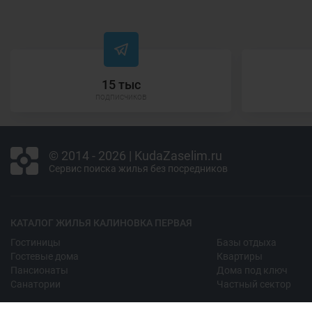
15 тыс
подписчиков
© 2014 - 2026 | KudaZaselim.ru
Сервис поиска жилья без посредников
КАТАЛОГ ЖИЛЬЯ КАЛИНОВКА ПЕРВАЯ
Гостиницы
Базы отдыха
Гостевые дома
Квартиры
Пансионаты
Дома под ключ
Санатории
Частный сектор