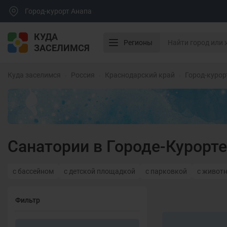
Город-курорт Анапа
КУДА
Регионы
ЗАСЕЛИМСЯ
Куда заселимся
Россия
Краснодарский край
Город-курор
Санатории в Городе-Курорте
с бассейном
с детской площадкой
с парковкой
с живот
Фильтр