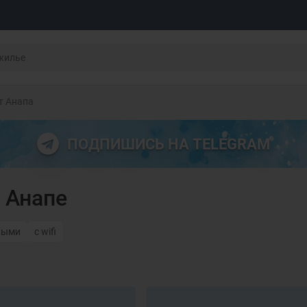
т Анапа
ПОДПИШИСЬ НА TELEGRAM
 Анапе
ными
с wifi