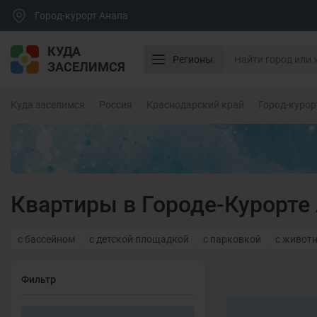
Город-курорт Анапа
КУДА
Регионы
ЗАСЕЛИМСЯ
Куда заселимся
Россия
Краснодарский край
Город-курор
Квартиры в Городе-Курорте
с бассейном
с детской площадкой
с парковкой
с живот
Фильтр