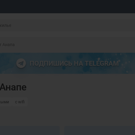
т Анапа
ПОДПИШИСЬ НА TELEGRAM
 Анапе
ными
с wifi