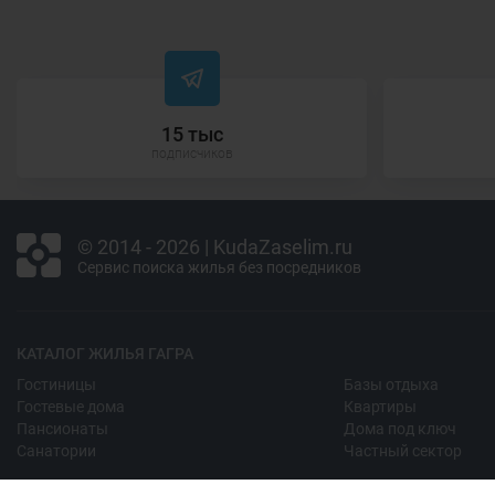
15 тыс
подписчиков
© 2014 - 2026 | KudaZaselim.ru
Сервис поиска жилья без посредников
КАТАЛОГ ЖИЛЬЯ ГАГРА
Гостиницы
Базы отдыха
Гостевые дома
Квартиры
Пансионаты
Дома под ключ
Санатории
Частный сектор