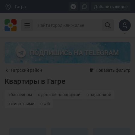
Гагра
Добавить жилье
ПОДПИШИСЬ НА TELEGRAM
Гагрский район
Показать фильтр
Квартиры в Гагре
с бассейном
с детской площадкой
с парковкой
с животными
с wifi