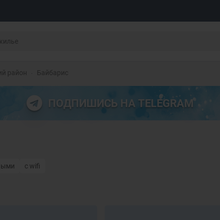
ий район
Байбарис
ПОДПИШИСЬ НА TELEGRAM
ными
с wifi