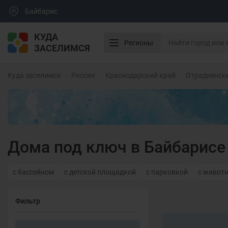
Байбарис
КУДА
Регионы
ЗАСЕЛИМСЯ
Куда заселимся
Россия
Краснодарский край
Отрадненск
Дома под ключ в Байбарисе
с бассейном
с детской площадкой
с парковкой
с живот
Фильтр