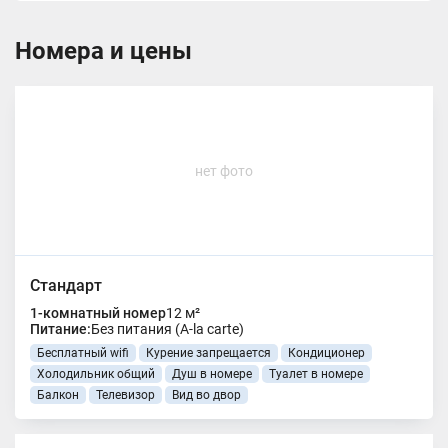
Номера и цены
нет фото
Стандарт
1-комнатный номер
12 м²
Питание:
Без питания (A-la carte)
Бесплатный wifi
Курение запрещается
Кондиционер
Холодильник общий
Душ в номере
Туалет в номере
Балкон
Телевизор
Вид во двор