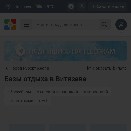
o
Витязево
29
C
Добавить жилье
ПОДПИШИСЬ НА TELEGRAM
Город-курорт Анапа
Показать фильтр
Базы отдыха в Витязеве
с бассейном
с детской площадкой
с парковкой
с животными
с wifi