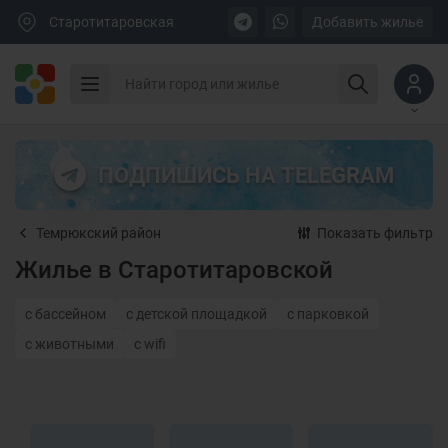
Старотитаровская
Добавить жилье
ПОДПИШИСЬ НА TELEGRAM
Темрюкский район
Показать фильтр
Жилье в Старотитаровской
с бассейном
с детской площадкой
с парковкой
с животными
с wifi