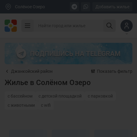
Солёное Озеро
Добавить жилье
ПОДПИШИСЬ НА TELEGRAM
Джанкойский район
Показать фильтр
Жилье в Солёном Озеро
с бассейном
с детской площадкой
с парковкой
с животными
с wifi