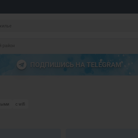
й район
ПОДПИШИСЬ НА TELEGRAM
ными
с wifi