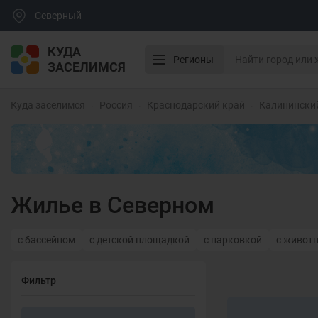
Северный
КУДА
Регионы
ЗАСЕЛИМСЯ
Куда заселимся
Россия
Краснодарский край
Калинински
Жилье в Северном
с бассейном
с детской площадкой
с парковкой
с живот
Фильтр