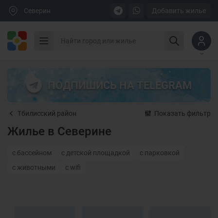
Северин
Добавить жилье
ПОДПИШИСЬ НА TELEGRAM
Тбилисский район
Показать фильтр
Жилье в Северине
с бассейном
с детской площадкой
с парковкой
с животными
с wifi