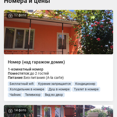
Номера и цены
17 фото
Номер (над гаражом домик)
1-комнатный номер
Поместятся:
до 2 гостей
Питание:
Без питания (A-la carte)
Бесплатный wifi
Курение запрещается
Кондиционер
Холодильник в номере
Душ в номере
Туалет в номере
Чайник
Телевизор
Вид во двор
14 фото