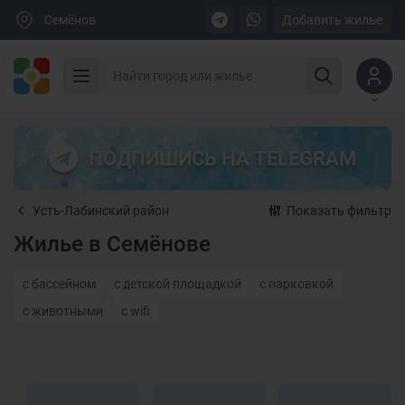
Семёнов
Добавить жилье
ПОДПИШИСЬ НА TELEGRAM
Усть-Лабинский район
Показать фильтр
Жилье в Семёнове
с бассейном
с детской площадкой
с парковкой
с животными
с wifi