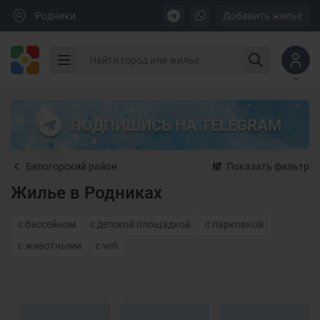
Родники
Добавить жилье
ПОДПИШИСЬ НА TELEGRAM
Белогорский район
Показать фильтр
Жилье в Родниках
с бассейном
с детской площадкой
с парковкой
с животными
с wifi