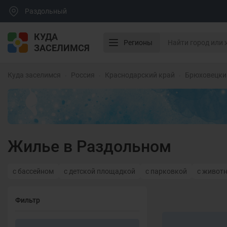
Раздольный
КУДА
Регионы
ЗАСЕЛИМСЯ
Куда заселимся
Россия
Краснодарский край
Брюховецки
Жилье в Раздольном
с бассейном
с детской площадкой
с парковкой
с живот
Фильтр