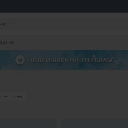
й район
ПОДПИШИСЬ НА TELEGRAM
ными
с wifi