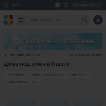
Пшап
Добавить жилье
ПОДПИШИСЬ НА TELEGRAM
Гулрыпшский район
Показать фильтр
Дома под ключ в Пшапе
с бассейном
с детской площадкой
с парковкой
с животными
с wifi