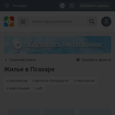
Псахара
Добавить жилье
ПОДПИШИСЬ НА TELEGRAM
Гагрский район
Показать фильтр
Жилье в Псахаре
с бассейном
с детской площадкой
с парковкой
с животными
с wifi