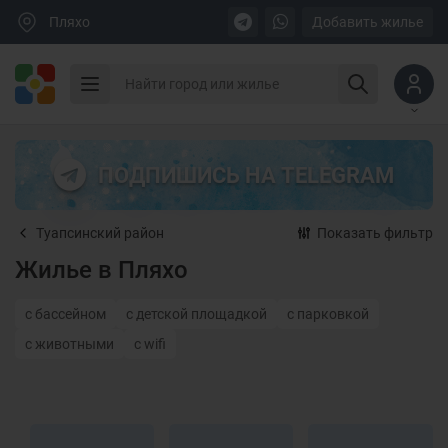
Пляхо
Добавить жилье
ПОДПИШИСЬ НА TELEGRAM
Туапсинский район
Показать фильтр
Жилье в Пляхо
с бассейном
с детской площадкой
с парковкой
с животными
с wifi