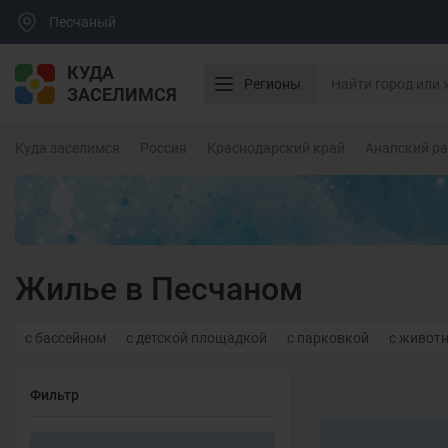
Песчаный
КУДА
Регионы
ЗАСЕЛИМСЯ
Куда заселимся
Россия
Краснодарский край
Анапский р
Жилье в Песчаном
с бассейном
с детской площадкой
с парковкой
с живот
Фильтр