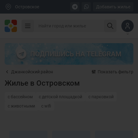
Островское
Добавить жилье
ПОДПИШИСЬ НА TELEGRAM
Джанкойский район
Показать фильтр
Жилье в Островском
с бассейном
с детской площадкой
с парковкой
с животными
с wifi