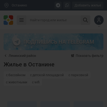
Останино
Добавить жилье
ПОДПИШИСЬ НА TELEGRAM
Ленинский район
Показать фильтр
Жилье в Останине
с бассейном
с детской площадкой
с парковкой
с животными
с wifi