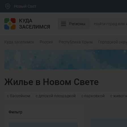
Новый Свет
КУДА
Регионы
ЗАСЕЛИМСЯ
Куда заселимся
Россия
Республика Крым
Городской окру
Жилье в Новом Свете
с бассейном
с детской площадкой
с парковкой
с живот
Фильтр