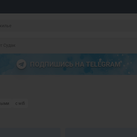
г Судак
ПОДПИШИСЬ НА TELEGRAM
ными
с wifi