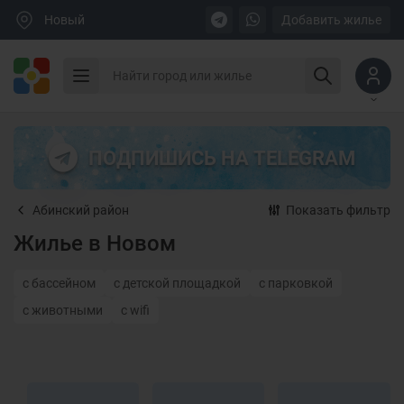
Новый
Добавить жилье
ПОДПИШИСЬ НА TELEGRAM
Абинский район
Показать фильтр
Жилье в Новом
с бассейном
с детской площадкой
с парковкой
с животными
с wifi