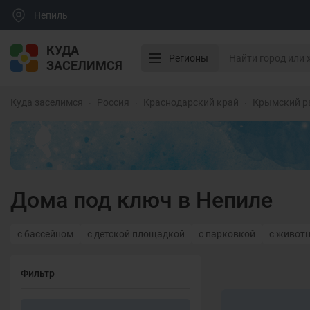
Непиль
КУДА
Регионы
ЗАСЕЛИМСЯ
Куда заселимся
Россия
Краснодарский край
Крымский р
Дома под ключ в Непиле
с бассейном
с детской площадкой
с парковкой
с живот
Фильтр