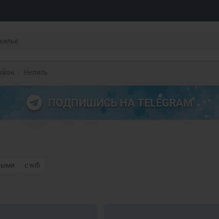
айон
Непиль
ПОДПИШИСЬ НА TELEGRAM
ными
с wifi