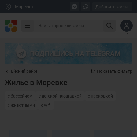
Моревка
Добавить жилье
ПОДПИШИСЬ НА TELEGRAM
Ейский район
Показать фильтр
Жилье в Моревке
с бассейном
с детской площадкой
с парковкой
с животными
с wifi