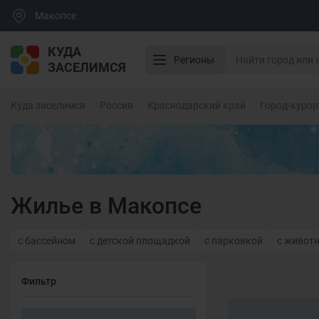
Макопсе
КУДА
Регионы
ЗАСЕЛИМСЯ
Куда заселимся
Россия
Краснодарский край
Город-курор
Жилье в Макопсе
с бассейном
с детской площадкой
с парковкой
с живот
Фильтр