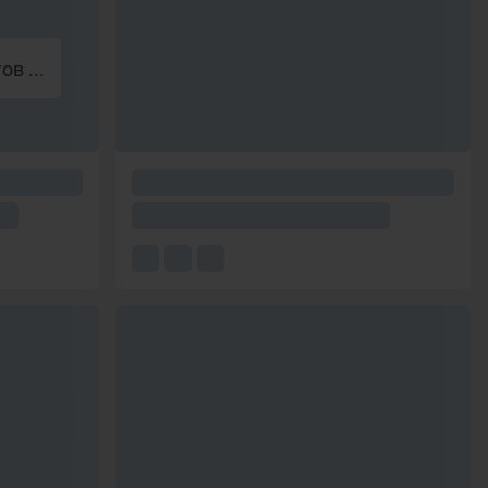
в ...