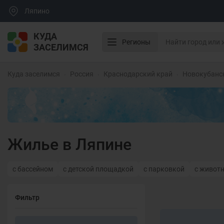
Ляпино
КУДА
Регионы
ЗАСЕЛИМСЯ
Куда заселимся
Россия
Краснодарский край
Новокубанс
Жилье в Ляпине
с бассейном
с детской площадкой
с парковкой
с живот
Фильтр