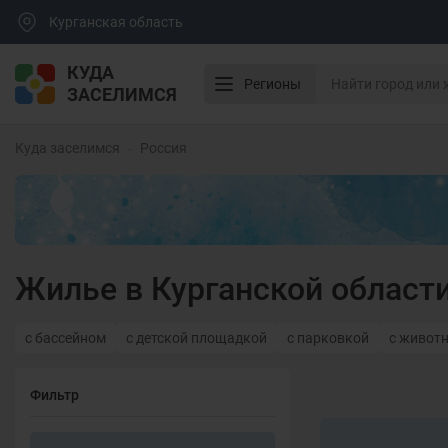
Курганская область
КУДА
Регионы
ЗАСЕЛИМСЯ
Куда заселимся
Россия
Жилье в Курганской област
с бассейном
с детской площадкой
с парковкой
с живот
Фильтр