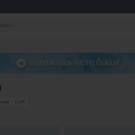
ПОДПИШИСЬ НА TELEGRAM
и
ными
с wifi