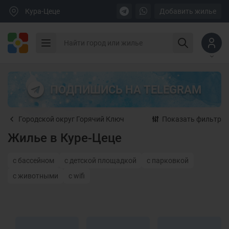
Кура-Цеце
Добавить жилье
ПОДПИШИСЬ НА TELEGRAM
Городской округ Горячий Ключ
Показать фильтр
Жилье в Куре-Цеце
с бассейном
с детской площадкой
с парковкой
с животными
с wifi