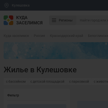
Кулешовка
КУДА
Регионы
ЗАСЕЛИМСЯ
Куда заселимся
Россия
Краснодарский край
Белоглинск
Жилье в Кулешовке
с бассейном
с детской площадкой
с парковкой
с живот
Фильтр