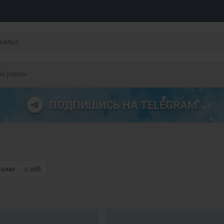
ий район
ПОДПИШИСЬ НА TELEGRAM
ными
с wifi