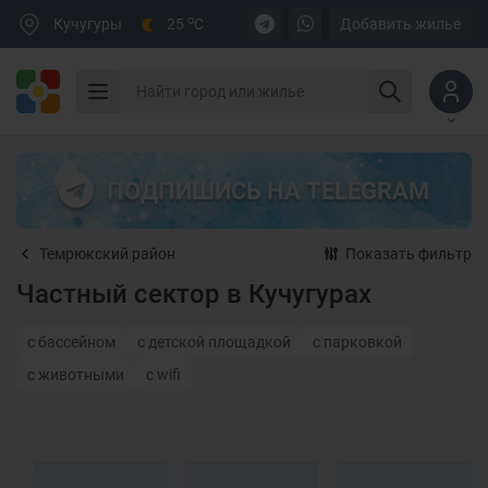
o
Кучугуры
25
C
Добавить жилье
ПОДПИШИСЬ НА TELEGRAM
Темрюкский район
Показать фильтр
Частный сектор в Кучугурах
с бассейном
с детской площадкой
с парковкой
с животными
с wifi