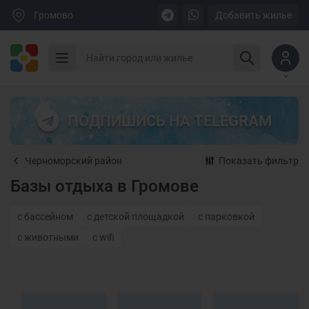
Громово
Добавить жилье
ПОДПИШИСЬ НА TELEGRAM
Черноморский район
Показать фильтр
Базы отдыха в Громове
с бассейном
с детской площадкой
с парковкой
с животными
с wifi