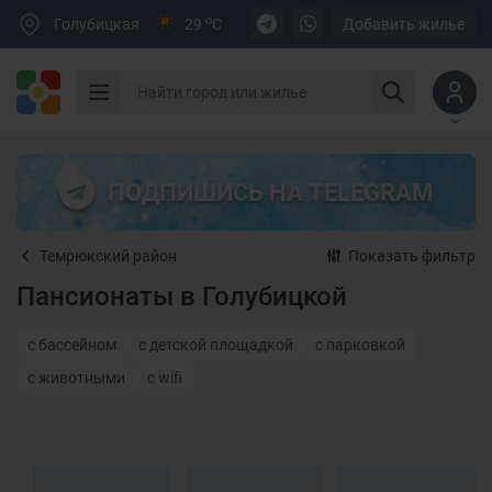
o
Голубицкая
29
C
Добавить жилье
ПОДПИШИСЬ НА TELEGRAM
Темрюкский район
Показать фильтр
Пансионаты в Голубицкой
с бассейном
с детской площадкой
с парковкой
с животными
с wifi