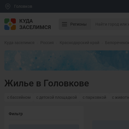
Головков
КУДА
Регионы
ЗАСЕЛИМСЯ
Куда заселимся
Россия
Краснодарский край
Белореченс
Жилье в Головкове
с бассейном
с детской площадкой
с парковкой
с живот
Фильтр