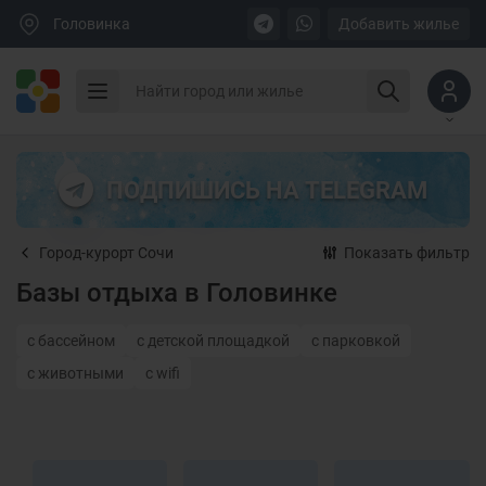
Головинка
Добавить жилье
ПОДПИШИСЬ НА TELEGRAM
Город-курорт Сочи
Показать фильтр
Базы отдыха в Головинке
с бассейном
с детской площадкой
с парковкой
с животными
с wifi