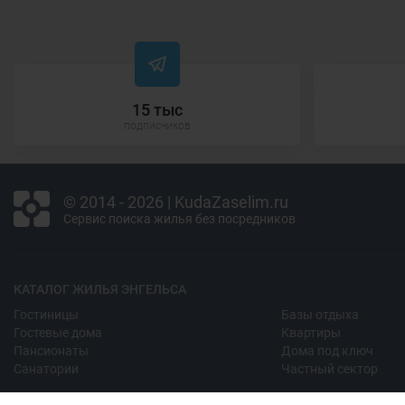
15 тыс
подписчиков
© 2014 - 2026 | KudaZaselim.ru
Сервис поиска жилья без посредников
КАТАЛОГ ЖИЛЬЯ ЭНГЕЛЬСА
Гостиницы
Базы отдыха
Гостевые дома
Квартиры
Пансионаты
Дома под ключ
Санатории
Частный сектор