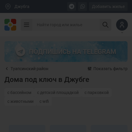
Джубга
Добавить жилье
ПОДПИШИСЬ НА TELEGRAM
Туапсинский район
Показать фильтр
Дома под ключ в Джубге
с бассейном
с детской площадкой
с парковкой
с животными
с wifi