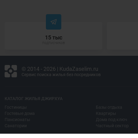
15 тыс
подписчиков
© 2014 - 2026 | KudaZaselim.ru
Сервис поиска жилья без посредников
КАТАЛОГ ЖИЛЬЯ ДЖИРХУА
Гостиницы
Базы отдыха
Гостевые дома
Квартиры
Пансионаты
Дома под ключ
Санатории
Частный сектор