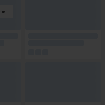
в ...