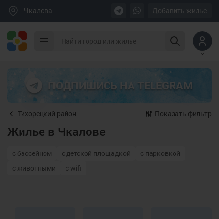
Чкалова
Добавить жилье
ПОДПИШИСЬ НА TELEGRAM
Тихорецкий район
Показать фильтр
Жилье в Чкалове
с бассейном
с детской площадкой
с парковкой
с животными
с wifi